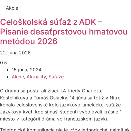
Akcie
Celoškolská súťaž z ADK –
Písanie desaťprstovou hmatovou
metódou 2026
22. júna 2026
15 júna, 2024
Akcie
,
Aktuality
,
Súťaže
O drámu sa postarali žiaci II.A triedy Charlotte
Kostelníková a Tomáš Oslacký. 14. júna sa totiž v Nitre
konalo celoslovenské kolo jazykovo-umeleckej súťaže
Jazykový kvet, kde si naši študenti vybojovali krásne 1.
miesto v kategórii dráma vo francúzskom jazyku.
Telefonická komunikácia nie je vždy jednoduchá, najmä ak