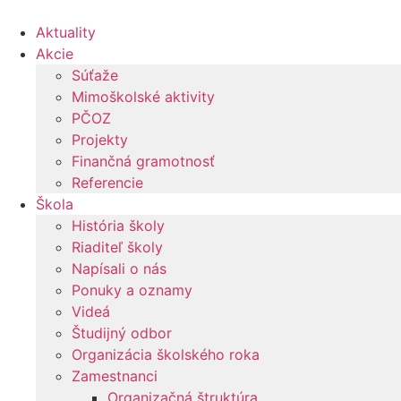
Preskočiť
na
Aktuality
obsah
Akcie
Súťaže
Mimoškolské aktivity
PČOZ
Projekty
Finančná gramotnosť
Referencie
Škola
História školy
Riaditeľ školy
Napísali o nás
Ponuky a oznamy
Videá
Študijný odbor
Organizácia školského roka
Zamestnanci
Organizačná štruktúra