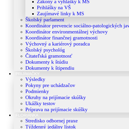
Zákony a vyhlášky k MS
Prihlášky na VŠ
Zaujímavé linky k MS
Školský parlament
Koordinátor prevencie sociálno-patologických ja
Koordinátor environmentálnej výchovy
Koordinátor finančnej gramotnosti
Výchovný a kariérový poradca
Školský psychológ
Čitateľská gramotnosť
Dokumenty k štúdiu
Dokumenty k štipendiu
PRIJÍMAČKY
Výsledky
Pokyny pre uchádzačov
Podmienky
Okruhy na prijímacie skúšky
Ukážky testov
Príprava na prijímacie skúšky
FLORIÁNKA
Stredisko odbornej praxe
Týždenný jedálny lístok