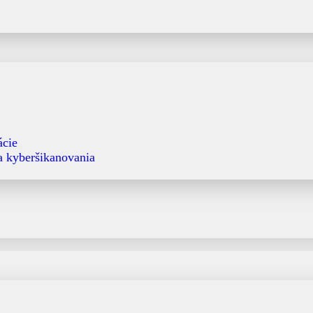
ácie
 a kyberšikanovania