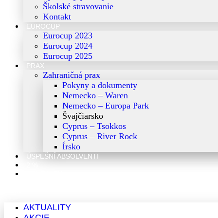
Školské stravovanie
Kontakt
EUROCUP
Eurocup 2023
Eurocup 2024
Eurocup 2025
PRAX
Zahraničná prax
Pokyny a dokumenty
Nemecko – Waren
Nemecko – Europa Park
Švajčiarsko
Cyprus – Tsokkos
Cyprus – River Rock
Írsko
ÚSPEŠNÍ ABSOLVENTI
2 %
KONTAKTY
Menu
AKTUALITY
AKCIE