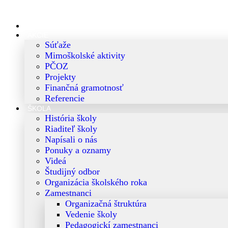
Preskočiť
na
obsah
AKTUALITY
AKCIE
Súťaže
Mimoškolské aktivity
PČOZ
Projekty
Finančná gramotnosť
Referencie
ŠKOLA
História školy
Riaditeľ školy
Napísali o nás
Ponuky a oznamy
Videá
Študijný odbor
Organizácia školského roka
Zamestnanci
Organizačná štruktúra
Vedenie školy
Pedagogickí zamestnanci