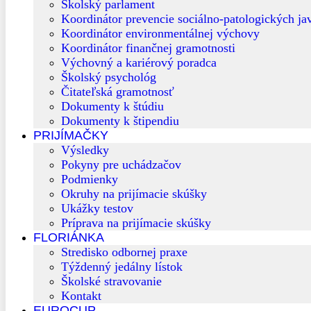
Školský parlament
Koordinátor prevencie sociálno-patologických ja
Koordinátor environmentálnej výchovy
Koordinátor finančnej gramotnosti
Výchovný a kariérový poradca
Školský psychológ
Čitateľská gramotnosť
Dokumenty k štúdiu
Dokumenty k štipendiu
PRIJÍMAČKY
Výsledky
Pokyny pre uchádzačov
Podmienky
Okruhy na prijímacie skúšky
Ukážky testov
Príprava na prijímacie skúšky
FLORIÁNKA
Stredisko odbornej praxe
Týždenný jedálny lístok
Školské stravovanie
Kontakt
EUROCUP