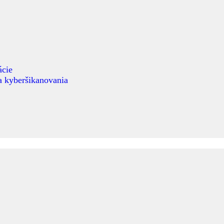
ácie
 a kyberšikanovania