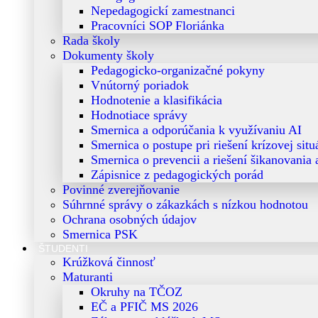
Nepedagogickí zamestnanci
Pracovníci SOP Floriánka
Rada školy
Dokumenty školy
Pedagogicko-organizačné pokyny
Vnútorný poriadok
Hodnotenie a klasifikácia
Hodnotiace správy
Smernica a odporúčania k využívaniu AI
Smernica o postupe pri riešení krízovej situ
Smernica o prevencii a riešení šikanovania
Zápisnice z pedagogických porád
Povinné zverejňovanie
Súhrnné správy o zákazkách s nízkou hodnotou
Ochrana osobných údajov
Smernica PSK
ŠTUDENTI
Krúžková činnosť
Maturanti
Okruhy na TČOZ
EČ a PFIČ MS 2026