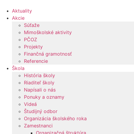
Preskočiť
na
Aktuality
obsah
Akcie
Súťaže
Mimoškolské aktivity
PČOZ
Projekty
Finančná gramotnosť
Referencie
Škola
História školy
Riaditeľ školy
Napísali o nás
Ponuky a oznamy
Videá
Študijný odbor
Organizácia školského roka
Zamestnanci
Organizačná štruktúra