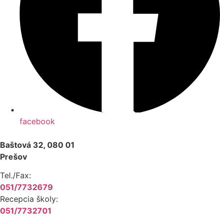
facebook
Baštová 32, 080 01
Prešov
Tel./Fax:
051/7732679
Recepcia školy:
051/7732701