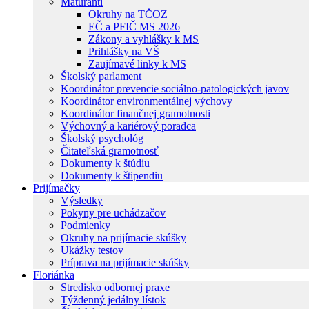
Maturanti
Okruhy na TČOZ
EČ a PFIČ MS 2026
Zákony a vyhlášky k MS
Prihlášky na VŠ
Zaujímavé linky k MS
Školský parlament
Koordinátor prevencie sociálno-patologických javov
Koordinátor environmentálnej výchovy
Koordinátor finančnej gramotnosti
Výchovný a kariérový poradca
Školský psychológ
Čitateľská gramotnosť
Dokumenty k štúdiu
Dokumenty k štipendiu
Prijímačky
Výsledky
Pokyny pre uchádzačov
Podmienky
Okruhy na prijímacie skúšky
Ukážky testov
Príprava na prijímacie skúšky
Floriánka
Stredisko odbornej praxe
Týždenný jedálny lístok