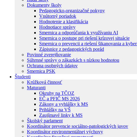
Dokumenty školy
Pedagogicko-organizačné pokyny
Vnútorný poriadok
Hodnotenie a klasifikácia
Hodnotiace správy
Smernica a odporúčania k využívaniu AI
Smernica o postupe pri riešení krízovej situácie
Smernica o prevencii a riešení šikanovania a kybe
Zápisnice z pedagogických porád
Povinné zverejňovanie
Súhrnné správy o zákazkách s nízkou hodnotou
Ochrana osobných údajov
Smernica PSK
Študenti
Krúžková činnosť
Maturanti
Okruhy na TČOZ
EČ a PFIČ MS 2026
Zákony a vyhlášky k MS
Prihlášky na VŠ
Zaujímavé linky k MS
Školský parlament
Koordinátor prevencie sociálno-patologických javov
Koordinátor environmentálnej výchovy