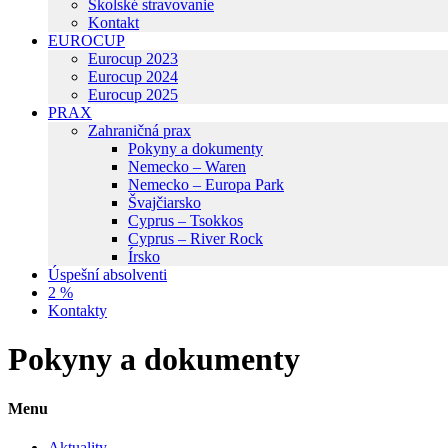
Školské stravovanie
Kontakt
EUROCUP
Eurocup 2023
Eurocup 2024
Eurocup 2025
PRAX
Zahraničná prax
Pokyny a dokumenty
Nemecko – Waren
Nemecko – Europa Park
Švajčiarsko
Cyprus – Tsokkos
Cyprus – River Rock
Írsko
Úspešní absolventi
2 %
Kontakty
Pokyny a dokumenty
Menu
Aktuality