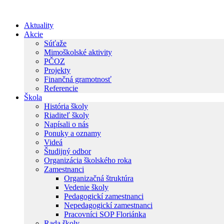
Preskočiť
na
Aktuality
obsah
Akcie
Súťaže
Mimoškolské aktivity
PČOZ
Projekty
Finančná gramotnosť
Referencie
Škola
História školy
Riaditeľ školy
Napísali o nás
Ponuky a oznamy
Videá
Študijný odbor
Organizácia školského roka
Zamestnanci
Organizačná štruktúra
Vedenie školy
Pedagogickí zamestnanci
Nepedagogickí zamestnanci
Pracovníci SOP Floriánka
Rada školy