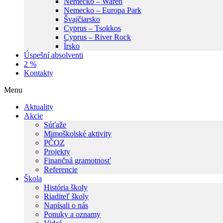
Nemecko – Waren
Nemecko – Europa Park
Švajčiarsko
Cyprus – Tsokkos
Cyprus – River Rock
Írsko
Úspešní absolventi
2 %
Kontakty
Menu
Aktuality
Akcie
Súťaže
Mimoškolské aktivity
PČOZ
Projekty
Finančná gramotnosť
Referencie
Škola
História školy
Riaditeľ školy
Napísali o nás
Ponuky a oznamy