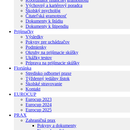
Koordinátor finančnej gramotnosti
Výchovný a kariérový poradca
Školský psychológ
Čitateľská gramotnosť
Dokumenty k štúdiu
Dokumenty k štipendiu
Prijímačky
Výsledky
Pokyny pre uchádzačov
Podmienky
Okruhy na prijímacie skúšky
Ukážky testov
Príprava na prijímacie skúšky
Floriánka
Stredisko odbornej praxe
Týždenný jedálny lístok
Školské stravovanie
Kontakt
EUROCUP
Eurocup 2023
Eurocup 2024
Eurocup 2025
PRAX
Zahraničná prax
Pokyny a dokumenty