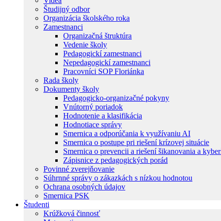
Videá
Študijný odbor
Organizácia školského roka
Zamestnanci
Organizačná štruktúra
Vedenie školy
Pedagogickí zamestnanci
Nepedagogickí zamestnanci
Pracovníci SOP Floriánka
Rada školy
Dokumenty školy
Pedagogicko-organizačné pokyny
Vnútorný poriadok
Hodnotenie a klasifikácia
Hodnotiace správy
Smernica a odporúčania k využívaniu AI
Smernica o postupe pri riešení krízovej situácie
Smernica o prevencii a riešení šikanovania a kybe
Zápisnice z pedagogických porád
Povinné zverejňovanie
Súhrnné správy o zákazkách s nízkou hodnotou
Ochrana osobných údajov
Smernica PSK
Študenti
Krúžková činnosť