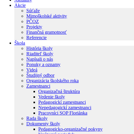
Akcie
Súťaže
Mimoškolské aktivity
PČOZ
Projekty
Finančná gramotnosť
Referencie
Škola
História školy
Riaditeľ školy
Napísali o nás
Ponuky a oznamy
Videá
Študijný odbor
Organizácia školského roka
Zamestnanci
Organizačná štruktúra
Vedenie školy
Pedagogickí zamestnanci
Nepedagogickí zamestnanci
Pracovníci SOP Floriánka
Rada školy
Dokumenty školy
Pedagogicko-organizačné pokyny