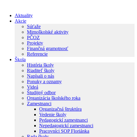
Preskočiť
na
Aktuality
obsah
Akcie
Súťaže
Mimoškolské aktivity
PČOZ
Projekty
Finančná gramotnosť
Referencie
Škola
História školy
Riaditeľ školy
Napísali o nás
Ponuky a oznamy
Videá
Študijný odbor
Organizácia školského roka
Zamestnanci
Organizačná štruktúra
Vedenie školy
Pedagogickí zamestnanci
Nepedagogickí zamestnanci
Pracovníci SOP Floriánka
Rada školy