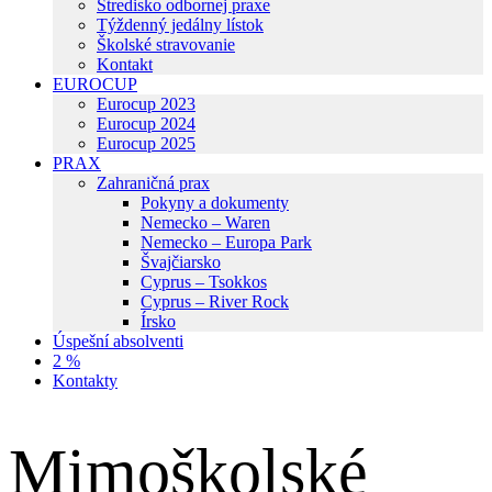
Stredisko odbornej praxe
Týždenný jedálny lístok
Školské stravovanie
Kontakt
EUROCUP
Eurocup 2023
Eurocup 2024
Eurocup 2025
PRAX
Zahraničná prax
Pokyny a dokumenty
Nemecko – Waren
Nemecko – Europa Park
Švajčiarsko
Cyprus – Tsokkos
Cyprus – River Rock
Írsko
Úspešní absolventi
2 %
Kontakty
Mimoškolské