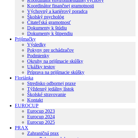
Koordinátor environmentálnej výchovy
Koordinátor finančnej gramotnosti
Výchovný a kariérový poradca
Školský psychológ
Čitateľská gramotnosť
Dokumenty k štúdiu
Dokumenty k štipendiu
Prijímačky
Výsledky
Pokyny pre uchádzačov
Podmienky
Okruhy na prijímacie skúšky
Ukážky testov
Príprava na prijímacie skúšky
Floriánka
Stredisko odbornej praxe
Týždenný jedálny lístok
Školské stravovanie
Kontakt
EUROCUP
Eurocup 2023
Eurocup 2024
Eurocup 2025
PRAX
Zahraničná prax