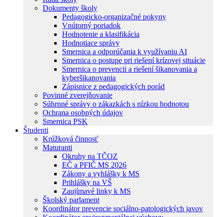
Dokumenty školy
Pedagogicko-organizačné pokyny
Vnútorný poriadok
Hodnotenie a klasifikácia
Hodnotiace správy
Smernica a odporúčania k využívaniu AI
Smernica o postupe pri riešení krízovej situácie
Smernica o prevencii a riešení šikanovania a
kyberšikanovania
Zápisnice z pedagogických porád
Povinné zverejňovanie
Súhrnné správy o zákazkách s nízkou hodnotou
Ochrana osobných údajov
Smernica PSK
Študenti
Krúžková činnosť
Maturanti
Okruhy na TČOZ
EČ a PFIČ MS 2026
Zákony a vyhlášky k MS
Prihlášky na VŠ
Zaujímavé linky k MS
Školský parlament
Koordinátor prevencie sociálno-patologických javov