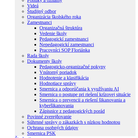
Ponuky a oznamy
Videá
Študijný odbor
Organizácia školského roka
Zamestnanci
Organizačná štruktúra
Vedenie školy
Pedagogickí zamestnanci
Nepedagogickí zamestnanci
Pracovníci SOP Floriánka
Rada školy
Dokumenty školy
Pedagogicko-organizačné pokyny
Vnútorný poriadok
Hodnotenie a klasifikácia
Hodnotiace správy
Smernica a odporúčania k využívaniu AI
Smernica o postupe pri riešení krízovej situácie
Smernica o prevencii a riešení šikanovania a
kyberšikanovania
Zápisnice z pedagogických porád
Povinné zverejňovanie
Súhrnné správy o zákazkách s nízkou hodnotou
Ochrana osobných údajov
Smernica PSK