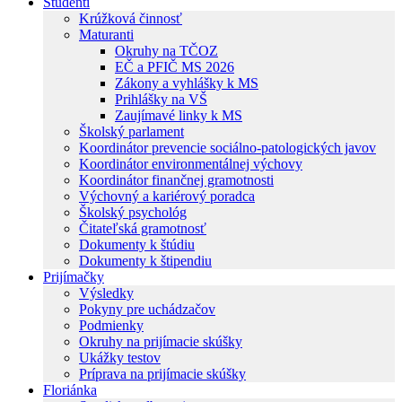
Študenti
Krúžková činnosť
Maturanti
Okruhy na TČOZ
EČ a PFIČ MS 2026
Zákony a vyhlášky k MS
Prihlášky na VŠ
Zaujímavé linky k MS
Školský parlament
Koordinátor prevencie sociálno-patologických javov
Koordinátor environmentálnej výchovy
Koordinátor finančnej gramotnosti
Výchovný a kariérový poradca
Školský psychológ
Čitateľská gramotnosť
Dokumenty k štúdiu
Dokumenty k štipendiu
Prijímačky
Výsledky
Pokyny pre uchádzačov
Podmienky
Okruhy na prijímacie skúšky
Ukážky testov
Príprava na prijímacie skúšky
Floriánka