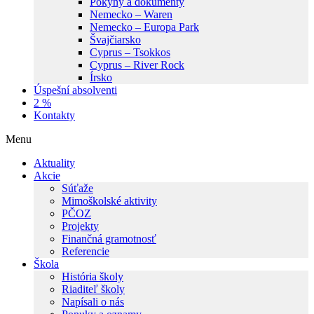
Pokyny a dokumenty
Nemecko – Waren
Nemecko – Europa Park
Švajčiarsko
Cyprus – Tsokkos
Cyprus – River Rock
Írsko
Úspešní absolventi
2 %
Kontakty
Menu
Aktuality
Akcie
Súťaže
Mimoškolské aktivity
PČOZ
Projekty
Finančná gramotnosť
Referencie
Škola
História školy
Riaditeľ školy
Napísali o nás