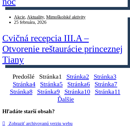
noc
Akcie
,
Aktuality
,
Mimoškolské aktivity
25 februára, 2026
Cvičná recepcia III.A –
Otvorenie reštaurácie princeznej
Tiany
Predošlé
Stránka
1
Stránka
2
Stránka
3
Stránka
4
Stránka
5
Stránka
6
Stránka
7
Stránka
8
Stránka
9
Stránka
10
Stránka
11
Ďalšie
Hľadáte starší obsah?
Zobraziť archivovanú verziu webu