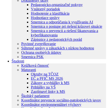
Dokumenty školy
Pedagogicko-organizačné pokyny
Vnútorný poriadok
Hodnotenie a klasifikácia
Hodnotiace správy
Smernica a odporúčania k využívaniu AI
Smernica o postupe pri riešení krízovej situácie
Smernica o prevencii a riešení šikanovania a
kyberšikanovania
Zápisnice z pedagogických porád
Povinné zverejňovanie
Súhrnné správy o zákazkách s nízkou hodnotou
Ochrana osobných údajov
Smernica PSK
Študenti
Krúžková činnosť
Maturanti
Okruhy na TČOZ
EČ a PFIČ MS 2026
Zákony a vyhlášky k MS
Prihlášky na VŠ
Zaujímavé linky k MS
Školský parlament
Koordinátor prevencie sociálno-patologických javov
Koordinátor environmentálnej výchovy