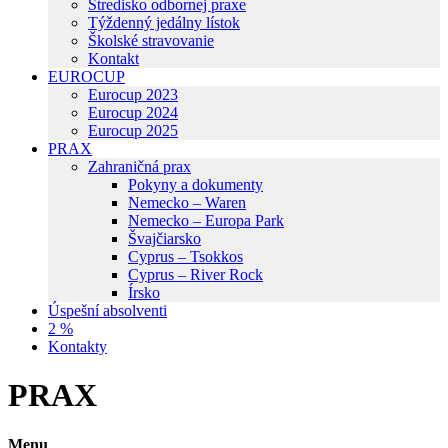
Stredisko odbornej praxe
Týždenný jedálny lístok
Školské stravovanie
Kontakt
EUROCUP
Eurocup 2023
Eurocup 2024
Eurocup 2025
PRAX
Zahraničná prax
Pokyny a dokumenty
Nemecko – Waren
Nemecko – Europa Park
Švajčiarsko
Cyprus – Tsokkos
Cyprus – River Rock
Írsko
Úspešní absolventi
2 %
Kontakty
PRAX
Menu