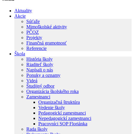
Aktuality
Akcie
Súťaže
Mimoškolské aktivity
PČOZ
Projekty
Finančná gramotnosť
Referencie
Škola
História školy
Riaditeľ školy
Napísali o nás
Ponuky a oznamy
Videá
Študijný odbor
Organizácia školského roka
Zamestnanci
Organizačná štruktúra
Vedenie školy
Pedagogickí zamestnanci
Nepedagogickí zamestnanci
Pracovníci SOP Floriánka
Rada školy