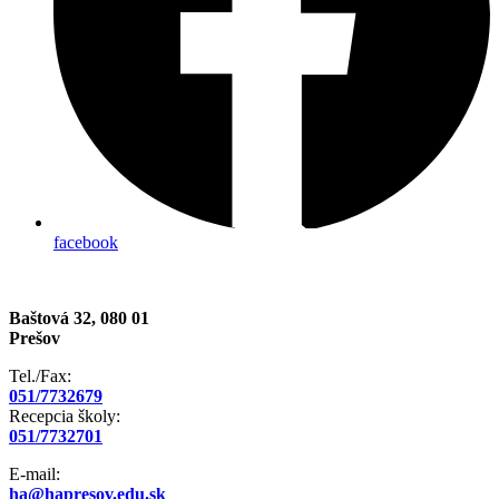
facebook
Baštová 32, 080 01
Prešov
Tel./Fax:
051/7732679
Recepcia školy:
051/7732701
E-mail:
ha@hapresov.edu.sk