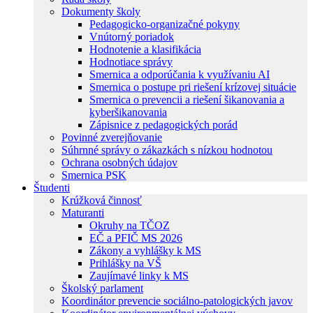
Dokumenty školy
Pedagogicko-organizačné pokyny
Vnútorný poriadok
Hodnotenie a klasifikácia
Hodnotiace správy
Smernica a odporúčania k využívaniu AI
Smernica o postupe pri riešení krízovej situácie
Smernica o prevencii a riešení šikanovania a
kyberšikanovania
Zápisnice z pedagogických porád
Povinné zverejňovanie
Súhrnné správy o zákazkách s nízkou hodnotou
Ochrana osobných údajov
Smernica PSK
Študenti
Krúžková činnosť
Maturanti
Okruhy na TČOZ
EČ a PFIČ MS 2026
Zákony a vyhlášky k MS
Prihlášky na VŠ
Zaujímavé linky k MS
Školský parlament
Koordinátor prevencie sociálno-patologických javov