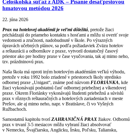
Celoškolská súťaž z ADK – Písanie desaťprstovou
hmatovou metódou 2026
22. júna 2026
Prax na hotelovej akadémii je veľmi dôležitá
, pretože žiaci
prichádzajú do priameho kontaktu s hosťami a môžu si overiť svoje
vedomosti a zručnosti, nadobudnuté v škole. Po výrazných
úpravách učebných plánov, sa podľa požiadaviek Zväzu hotelov
a reštaurácii a odborníkov z praxe, vytvoril dostatočný časový
priestor ako pre hodiny praxe v čase vyučovania, tak aj mimo neho,
tzv. prázdninovú prax.
Naša škola má oproti iným hotelovým akadémiám veľkú výhodu,
pretože v roku 1992 bolo zriadené v priestoroch školy stredisko
odbornej praxe „Unigast“, známe pod názvom
FLORIÁNKA
, kde
žiaci vykonávajú podstatnú časť odbornej priebežnej a víkendovej
praxe. Okrem Floriánky vykonávajú študenti priebežnú a súvislú
prax v rôznych reštauračných a hotelových zariadeniach v meste
Prešov, ale aj mimo neho, napr. v Bratislave, či vo Vyšných
Ružbachoch.
Samostatnú kapitolu tvorí
ZAHRANIČNÁ PRAX
žiakov. Odbornú
prax v trvaní 3-5 mesiacov môžu vybraní žiaci absolvovať
v Nemecku, Švajčiarsku, Anglicku, Írsku, Poľsku, Taliansku,