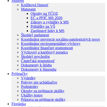
Študenti
Krúžková činnosť
Maturanti
Okruhy na TČOZ
EČ a PFIČ MS 2026
Zákony a vyhlášky k MS
Prihlášky na VŠ
Zaujímavé linky k MS
Školský parlament
Koordinátor prevencie sociálno-patologických javov
Koordinátor environmentálnej výchovy
Koordinátor finančnej gramotnosti
Výchovný a kariérový poradca
Školský psychológ
Čitateľská gramotnosť
Dokumenty k štúdiu
Dokumenty k štipendiu
Prijímačky
Výsledky
Pokyny pre uchádzačov
Podmienky
Okruhy na prijímacie skúšky
Ukážky testov
Príprava na prijímacie skúšky
Floriánka