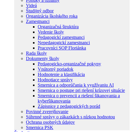
Ponuky a oznamy
Videá
Študijný odbor
Organizácia školského roka
Zamestnanci
Organizačná štruktúra
Vedenie školy
Pedagogickí zamestnanci
Nepedagogickí zamestnanci
Pracovníci SOP Floriánka
Rada školy
Dokumenty školy
Pedagogicko-organizačné pokyny
Vnútorný poriadok
Hodnotenie a klasifikácia
Hodnotiace správy
Smernica a odporúčania k využívaniu AI
Smernica o postupe pri riešení krízovej situácie
Smernica o prevencii a riešení šikanovania a
kyberšikanovania
Zápisnice z pedagogických porád
Povinné zverejňovanie
Súhrnné správy o zákazkách s nízkou hodnotou
Ochrana osobných údajov
Smernica PSK