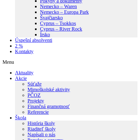
Pokyny a dokumenty
Nemecko – Waren
Nemecko – Europa Park
Švajčiarsko
Cyprus – Tsokkos
Cyprus – River Rock
Írsko
Úspešní absolventi
2 %
Kontakty
Menu
Aktuality
Akcie
Súťaže
Mimoškolské aktivity
PČOZ
Projekty
Finančná gramotnosť
Referencie
Škola
História školy
Riaditeľ školy
Napísali o nás