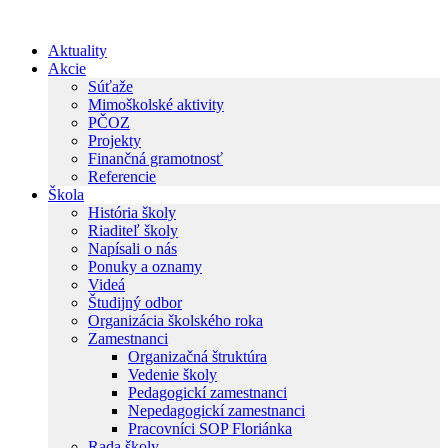
Preskočiť
na
Aktuality
obsah
Akcie
Súťaže
Mimoškolské aktivity
PČOZ
Projekty
Finančná gramotnosť
Referencie
Škola
História školy
Riaditeľ školy
Napísali o nás
Ponuky a oznamy
Videá
Študijný odbor
Organizácia školského roka
Zamestnanci
Organizačná štruktúra
Vedenie školy
Pedagogickí zamestnanci
Nepedagogickí zamestnanci
Pracovníci SOP Floriánka
Rada školy