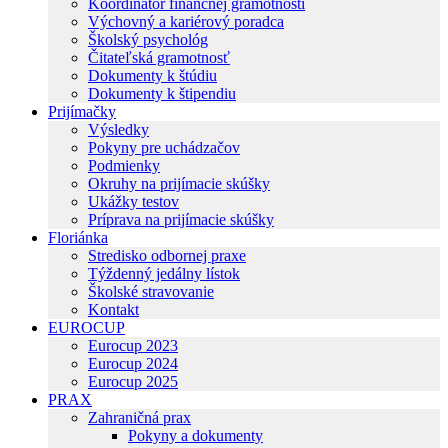
Koordinátor finančnej gramotnosti
Výchovný a kariérový poradca
Školský psychológ
Čitateľská gramotnosť
Dokumenty k štúdiu
Dokumenty k štipendiu
Prijímačky
Výsledky
Pokyny pre uchádzačov
Podmienky
Okruhy na prijímacie skúšky
Ukážky testov
Príprava na prijímacie skúšky
Floriánka
Stredisko odbornej praxe
Týždenný jedálny lístok
Školské stravovanie
Kontakt
EUROCUP
Eurocup 2023
Eurocup 2024
Eurocup 2025
PRAX
Zahraničná prax
Pokyny a dokumenty