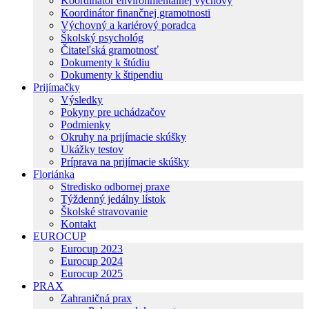
Koordinátor environmentálnej výchovy
Koordinátor finančnej gramotnosti
Výchovný a kariérový poradca
Školský psychológ
Čitateľská gramotnosť
Dokumenty k štúdiu
Dokumenty k štipendiu
Prijímačky
Výsledky
Pokyny pre uchádzačov
Podmienky
Okruhy na prijímacie skúšky
Ukážky testov
Príprava na prijímacie skúšky
Floriánka
Stredisko odbornej praxe
Týždenný jedálny lístok
Školské stravovanie
Kontakt
EUROCUP
Eurocup 2023
Eurocup 2024
Eurocup 2025
PRAX
Zahraničná prax