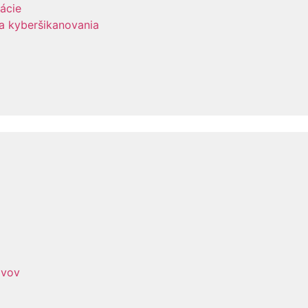
uácie
 a kyberšikanovania
avov