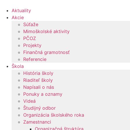
Preskočiť
na
Aktuality
obsah
Akcie
Súťaže
Mimoškolské aktivity
PČOZ
Projekty
Finančná gramotnosť
Referencie
Škola
História školy
Riaditeľ školy
Napísali o nás
Ponuky a oznamy
Videá
Študijný odbor
Organizácia školského roka
Zamestnanci
Organizačná štruktúra