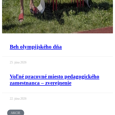
Beh olympijského dňa
25. júna 2026
Voľné pracovné miesto pedagogického
zamestnanca – zverejnenie
22. júna 2026
AKCIE