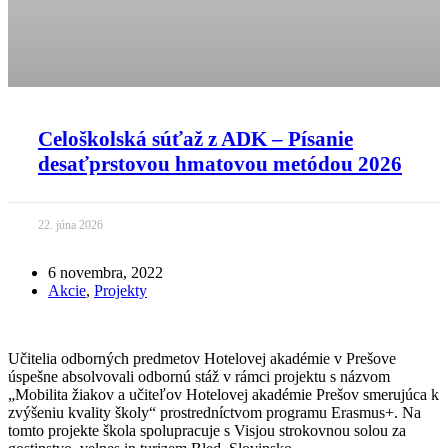
Celoškolská súťaž z ADK – Písanie
desaťprstovou hmatovou metódou 2026
22. júna 2026
6 novembra, 2022
Akcie
,
Projekty
Učitelia odborných predmetov Hotelovej akadémie v Prešove
úspešne absolvovali odbornú stáž v rámci projektu s názvom
„Mobilita žiakov a učiteľov Hotelovej akadémie Prešov smerujúca k
zvýšeniu kvality školy“ prostredníctvom programu Erasmus+. Na
tomto projekte škola spolupracuje s Visjou strokovnou solou za