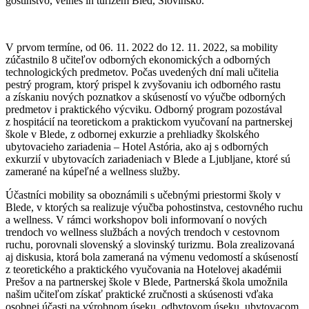
gostinstvo, velnes in turizem Bled, Slovinsko.
V prvom termíne, od 06. 11. 2022 do 12. 11. 2022, sa mobility
zúčastnilo 8 učiteľov odborných ekonomických a odborných
technologických predmetov. Počas uvedených dní mali učitelia
pestrý program, ktorý prispel k zvyšovaniu ich odborného rastu
a získaniu nových poznatkov a skúseností vo výučbe odborných
predmetov i praktického výcviku. Odborný program pozostával
z hospitácií na teoretickom a praktickom vyučovaní na partnerskej
škole v Blede, z odbornej exkurzie a prehliadky školského
ubytovacieho zariadenia – Hotel Astória, ako aj s odborných
exkurzií v ubytovacích zariadeniach v Blede a Ljubljane, ktoré sú
zamerané na kúpeľné a wellness služby.
Účastníci mobility sa oboznámili s učebnými priestormi školy v
Blede, v ktorých sa realizuje výučba pohostinstva, cestovného ruchu
a wellness. V rámci workshopov boli informovaní o nových
trendoch vo wellness službách a nových trendoch v cestovnom
ruchu, porovnali slovenský a slovinský turizmu. Bola zrealizovaná
aj diskusia, ktorá bola zameraná na výmenu vedomostí a skúseností
z teoretického a praktického vyučovania na Hotelovej akadémii
Prešov a na partnerskej škole v Blede, Partnerská škola umožnila
našim učiteľom získať praktické zručnosti a skúsenosti vďaka
osobnej účasti na výrobnom úseku, odbytovom úseku, ubytovacom