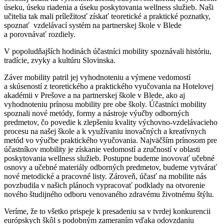
úseku, úseku riadenia a úseku poskytovania wellness služieb. Naši
učitelia tak mali príležitosť získať teoretické a praktické poznatky,
spoznať vzdelávací systém na partnerskej škole v Blede
a porovnávať rozdiely.
V popoludňajších hodinách účastníci mobility spoznávali históriu,
tradície, zvyky a kultúru Slovinska.
Záver mobility patril jej vyhodnoteniu a výmene vedomostí
a skúseností z teoretického a praktického vyučovania na Hotelovej
akadémii v Prešove a na partnerskej škole v Blede, ako aj
vyhodnoteniu prínosu mobility pre obe školy. Účastníci mobility
spoznali nové metódy, formy a nástroje výučby odborných
predmetov, čo povedie k zlepšeniu kvality výchovno-vzdelávacieho
procesu na našej škole a k využívaniu inovačných a kreatívnych
metód vo výučbe praktického vyučovania. Najväčším prínosom pre
účastníkov mobility je získanie vedomostí a zručností v oblasti
poskytovania wellness služieb. Postupne budeme inovovať učebné
osnovy a učebné materiály odborných predmetov, budeme vytvárať
nové metodické a pracovné listy. Zároveň, účasť na mobilite nás
povzbudila v našich plánoch vypracovať podklady na otvorenie
nového študijného odboru venovaného zdravému životnému štýlu.
Veríme, že to všetko prispeje k presadeniu sa v tvrdej konkurencii
európskych škôl s podobným zameraním vďaka odovzdaniu