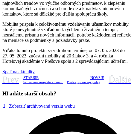
najnovších trendov vo výučbe odborných predmetov, k zlepšeniu
komunikačných zručností a sebareflexie a k nadviazaniu nových
kontaktov, ktoré sú dôležité pre ďalšiu spoluprácu školy.
Mobilita prispela k celoživotnému vzdelávaniu účastníkov mobility,
ktoré je nevyhnutné vzhľadom k rýchlemu životnému tempu,
neustálemu prísunu nových informácií, potrebe každodennej reflexie
na meniace sa podmienky a požiadavky praxe.
Vďaka tomuto projektu sa v druhom termíne, od 07. 05. 2023 do
27. 05. 2023, zúčastní mobility aj 20 žiakov 3. a 4. ročníka
Hotelovej akadémie v Prešove spolu s 2 sprevádzajúcimi učiteľmi.
Späť na aktuality
Prev
Ďalšie
STARŠIE
NOVŠIE
Schválenie projektu v rámci programu ERASMUS+
Profesijný rozvoj pedagogických zamestnancov (PZ) a odborných zamestnancov (OZ)
Hľadáte starší obsah?
Zobraziť archivovanú verziu webu