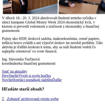
V dňoch 18.- 20. 3. 2024 absolvovali študenti tretieho ročníka v
rámci kampane Global Money Week 2024 ekonomický kvíz, v
ktorom si preverili vedomosti a zručnosti z ekonomiky a finančnej
gramotnosti.
Pojmy ako HDP, úroková sadzba, makroekonómia, cenné papiere,
inflácia hravo zvládli a ani výpočet úrokov im nerobil problém. Táto
aktivita je ďalším krokom k tomu, aby sa naši študenti vedeli čo
najlepšie orientovať vo svete financií.
Ing. Slavomíra Turčinová
koordinátorka finančnej gramotnosti
Späť na aktuality
Prev
Staršie
Vyrob si svoju hračku
Novšie
Hoteláci pomáhajú slabším
Ďalšie
Hľadáte starší obsah?
Zobraziť archivovanú verziu webu