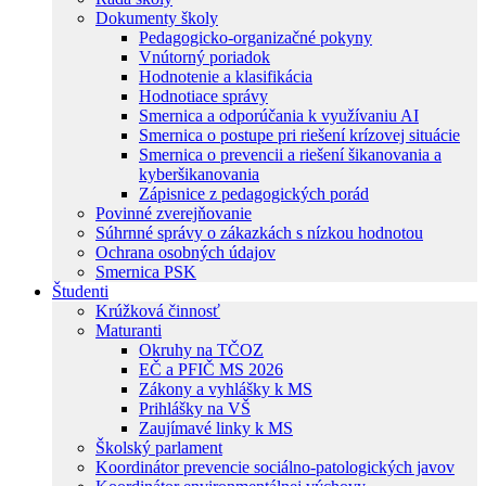
Dokumenty školy
Pedagogicko-organizačné pokyny
Vnútorný poriadok
Hodnotenie a klasifikácia
Hodnotiace správy
Smernica a odporúčania k využívaniu AI
Smernica o postupe pri riešení krízovej situácie
Smernica o prevencii a riešení šikanovania a
kyberšikanovania
Zápisnice z pedagogických porád
Povinné zverejňovanie
Súhrnné správy o zákazkách s nízkou hodnotou
Ochrana osobných údajov
Smernica PSK
Študenti
Krúžková činnosť
Maturanti
Okruhy na TČOZ
EČ a PFIČ MS 2026
Zákony a vyhlášky k MS
Prihlášky na VŠ
Zaujímavé linky k MS
Školský parlament
Koordinátor prevencie sociálno-patologických javov