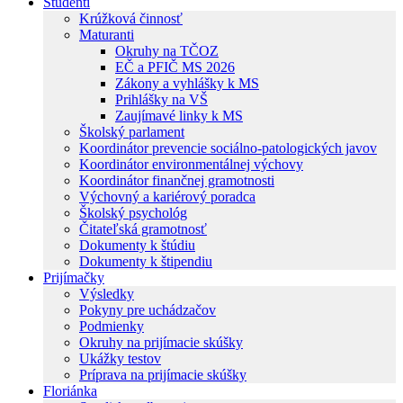
Študenti
Krúžková činnosť
Maturanti
Okruhy na TČOZ
EČ a PFIČ MS 2026
Zákony a vyhlášky k MS
Prihlášky na VŠ
Zaujímavé linky k MS
Školský parlament
Koordinátor prevencie sociálno-patologických javov
Koordinátor environmentálnej výchovy
Koordinátor finančnej gramotnosti
Výchovný a kariérový poradca
Školský psychológ
Čitateľská gramotnosť
Dokumenty k štúdiu
Dokumenty k štipendiu
Prijímačky
Výsledky
Pokyny pre uchádzačov
Podmienky
Okruhy na prijímacie skúšky
Ukážky testov
Príprava na prijímacie skúšky
Floriánka