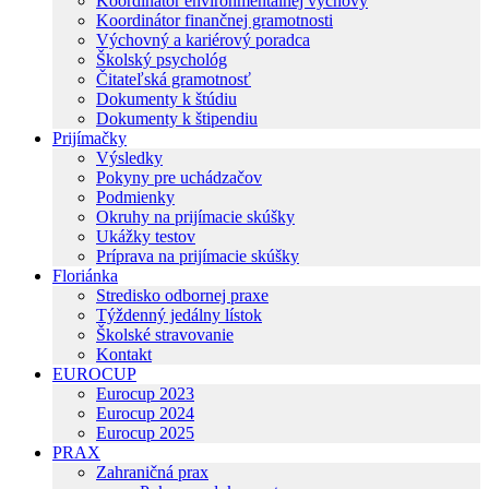
Koordinátor environmentálnej výchovy
Koordinátor finančnej gramotnosti
Výchovný a kariérový poradca
Školský psychológ
Čitateľská gramotnosť
Dokumenty k štúdiu
Dokumenty k štipendiu
Prijímačky
Výsledky
Pokyny pre uchádzačov
Podmienky
Okruhy na prijímacie skúšky
Ukážky testov
Príprava na prijímacie skúšky
Floriánka
Stredisko odbornej praxe
Týždenný jedálny lístok
Školské stravovanie
Kontakt
EUROCUP
Eurocup 2023
Eurocup 2024
Eurocup 2025
PRAX
Zahraničná prax