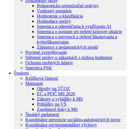
Dokumenty školy
Pedagogicko-organizačné pokyny
Vnútorný poriadok
Hodnotenie a klasifikácia
Hodnotiace správy
Smernica a odporúčania k využívaniu AI
Smernica o postupe pri riešení krízovej situácie
Smernica o prevencii a riešení šikanovania a
kyberšikanovania
Zápisnice z pedagogických porád
Povinné zverejňovanie
Súhrnné správy o zákazkách s nízkou hodnotou
Ochrana osobných údajov
Smernica PSK
Študenti
Krúžková činnosť
Maturanti
Okruhy na TČOZ
EČ a PFIČ MS 2026
Zákony a vyhlášky k MS
Prihlášky na VŠ
Zaujímavé linky k MS
Školský parlament
Koordinátor prevencie sociálno-patologických javov
Koordinátor environmentálnej výchovy