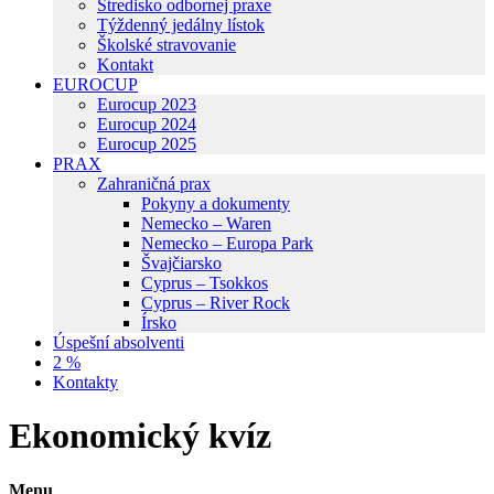
Stredisko odbornej praxe
Týždenný jedálny lístok
Školské stravovanie
Kontakt
EUROCUP
Eurocup 2023
Eurocup 2024
Eurocup 2025
PRAX
Zahraničná prax
Pokyny a dokumenty
Nemecko – Waren
Nemecko – Europa Park
Švajčiarsko
Cyprus – Tsokkos
Cyprus – River Rock
Írsko
Úspešní absolventi
2 %
Kontakty
Ekonomický kvíz
Menu