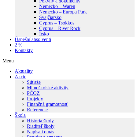
Pokyny a dokumenty
Nemecko – Waren
Nemecko – Europa Park
Švajčiarsko
Cyprus – Tsokkos
Cyprus – River Rock
Írsko
Úspešní absolventi
2 %
Kontakty
Menu
Aktuality
Akcie
Súťaže
Mimoškolské aktivity
PČOZ
Projekty
Finančná gramotnosť
Referencie
Škola
História školy
Riaditeľ školy
Napísali o nás