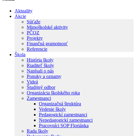
Aktuality
Akcie
Súťaže
Mimoškolské aktivity
PČOZ
Projekty
Finančná gramotnosť
Referencie
Škola
História školy
Riaditeľ školy
Napísali o nás
Ponuky a oznamy
Videá
Študijný odbor
Organizácia školského roka
Zamestnanci
Organizačná štruktúra
Vedenie školy
Pedagogickí zamestnanci
Nepedagogickí zamestnanci
Pracovníci SOP Floriánka
Rada školy