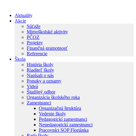
Preskočiť
na
Aktuality
obsah
Akcie
Súťaže
Mimoškolské aktivity
PČOZ
Projekty
Finančná gramotnosť
Referencie
Škola
História školy
Riaditeľ školy
Napísali o nás
Ponuky a oznamy
Videá
Študijný odbor
Organizácia školského roka
Zamestnanci
Organizačná štruktúra
Vedenie školy
Pedagogickí zamestnanci
Nepedagogickí zamestnanci
Pracovníci SOP Floriánka
Rada školy