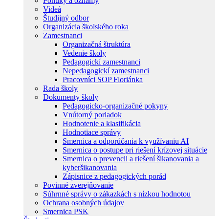
Ponuky a oznamy
Videá
Študijný odbor
Organizácia školského roka
Zamestnanci
Organizačná štruktúra
Vedenie školy
Pedagogickí zamestnanci
Nepedagogickí zamestnanci
Pracovníci SOP Floriánka
Rada školy
Dokumenty školy
Pedagogicko-organizačné pokyny
Vnútorný poriadok
Hodnotenie a klasifikácia
Hodnotiace správy
Smernica a odporúčania k využívaniu AI
Smernica o postupe pri riešení krízovej situácie
Smernica o prevencii a riešení šikanovania a
kyberšikanovania
Zápisnice z pedagogických porád
Povinné zverejňovanie
Súhrnné správy o zákazkách s nízkou hodnotou
Ochrana osobných údajov
Smernica PSK