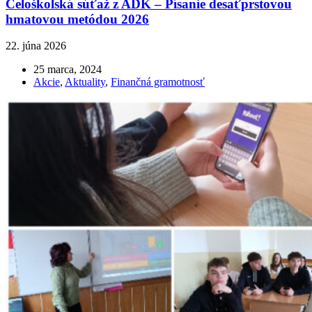
Celoškolská súťaž z ADK – Písanie desaťprstovou
hmatovou metódou 2026
22. júna 2026
25 marca, 2024
Akcie
,
Aktuality
,
Finančná gramotnosť