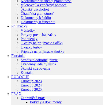
Koordinátor finančnej gramotnosti
Výchovný a kariérový poradca
Školský psychológ
Čitateľská gramotnosť
Dokumenty k štúdiu
Dokumenty k štipendiu
Prijímačky
Výsledky
Pokyny pre uchádzačov
Podmienky
Okruhy na prijímacie skúšky
Ukážky testov
Príprava na prijímacie skúšky
Floriánka
Stredisko odbornej praxe
Týždenný jedálny lístok
Školské stravovanie
Kontakt
EUROCUP
Eurocup 2023
Eurocup 2024
Eurocup 2025
PRAX
Zahraničná prax
Pokyny a dokumenty