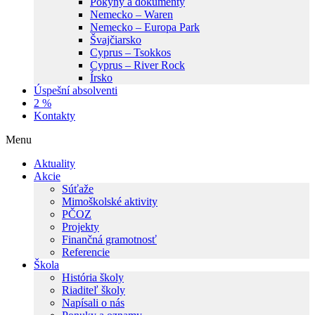
Pokyny a dokumenty
Nemecko – Waren
Nemecko – Europa Park
Švajčiarsko
Cyprus – Tsokkos
Cyprus – River Rock
Írsko
Úspešní absolventi
2 %
Kontakty
Menu
Aktuality
Akcie
Súťaže
Mimoškolské aktivity
PČOZ
Projekty
Finančná gramotnosť
Referencie
Škola
História školy
Riaditeľ školy
Napísali o nás