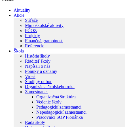
Aktuality
Akcie
Súťaže
Mimoškolské aktivity
PČOZ
Projekty
Finančná gramotnosť
Referencie
Škola
História školy
Riaditeľ školy
Napísali o nás
Ponuky a oznamy
Videá
Študijný odbor
Organizácia školského roka
Zamestnanci
Organizačná štruktúra
Vedenie školy
Pedagogickí zamestnanci
Nepedagogickí zamestnanci
Pracovníci SOP Floriánka
Rada školy