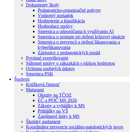
Dokumenty školy
Pedagogicko-organizačné pokyny
Vnútorný poriadok
Hodnotenie a klasifikácia
Hodnotiace správy
Smernica a odporúčania k využívaniu AI
Smernica o postupe pri riešení krízovej situácie
Smernica o prevencii a riešení šikanovania a
kyberšikanovania
Zápisnice z pedagogických porád
Povinné zverejňovanie
Súhrnné správy o zákazkách s nízkou hodnotou
Ochrana osobných údajov
Smernica PSK
Študenti
Krúžková činnosť
Maturanti
Okruhy na TČOZ
EČ a PFIČ MS 2026
Zákony a vyhlášky k MS
Prihlášky na VŠ
Zaujímavé linky k MS
Školský parlament
Koordinátor prevencie sociálno-patologických javov