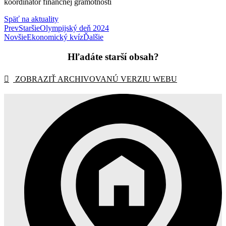
koordinátor finančnej gramotnosti
Späť na aktuality
Prev
Staršie
Olympijský deň 2024
Novšie
Ekonomický kvíz
Ďalšie
Hľadáte starší obsah?
ZOBRAZIŤ ARCHIVOVANÚ VERZIU WEBU