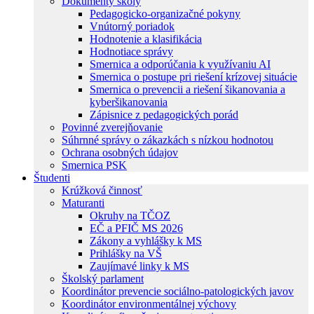
Dokumenty školy
Pedagogicko-organizačné pokyny
Vnútorný poriadok
Hodnotenie a klasifikácia
Hodnotiace správy
Smernica a odporúčania k využívaniu AI
Smernica o postupe pri riešení krízovej situácie
Smernica o prevencii a riešení šikanovania a
kyberšikanovania
Zápisnice z pedagogických porád
Povinné zverejňovanie
Súhrnné správy o zákazkách s nízkou hodnotou
Ochrana osobných údajov
Smernica PSK
Študenti
Krúžková činnosť
Maturanti
Okruhy na TČOZ
EČ a PFIČ MS 2026
Zákony a vyhlášky k MS
Prihlášky na VŠ
Zaujímavé linky k MS
Školský parlament
Koordinátor prevencie sociálno-patologických javov
Koordinátor environmentálnej výchovy