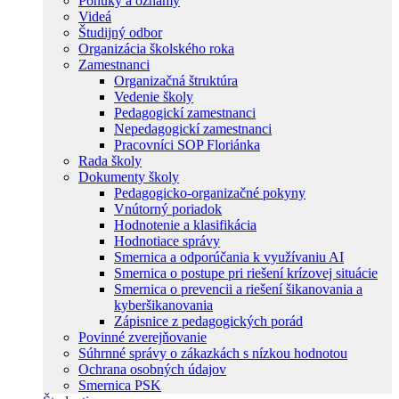
Ponuky a oznamy
Videá
Študijný odbor
Organizácia školského roka
Zamestnanci
Organizačná štruktúra
Vedenie školy
Pedagogickí zamestnanci
Nepedagogickí zamestnanci
Pracovníci SOP Floriánka
Rada školy
Dokumenty školy
Pedagogicko-organizačné pokyny
Vnútorný poriadok
Hodnotenie a klasifikácia
Hodnotiace správy
Smernica a odporúčania k využívaniu AI
Smernica o postupe pri riešení krízovej situácie
Smernica o prevencii a riešení šikanovania a
kyberšikanovania
Zápisnice z pedagogických porád
Povinné zverejňovanie
Súhrnné správy o zákazkách s nízkou hodnotou
Ochrana osobných údajov
Smernica PSK