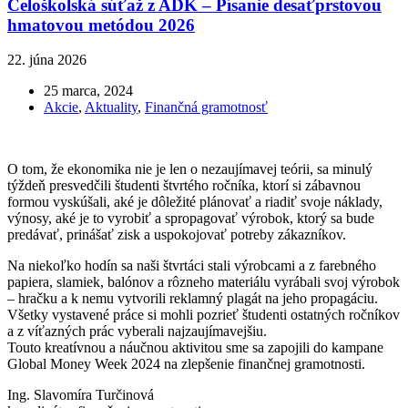
Celoškolská súťaž z ADK – Písanie desaťprstovou
hmatovou metódou 2026
22. júna 2026
25 marca, 2024
Akcie
,
Aktuality
,
Finančná gramotnosť
O tom, že ekonomika nie je len o nezaujímavej teórii, sa minulý
týždeň presvedčili študenti štvrtého ročníka, ktorí si zábavnou
formou vyskúšali, aké je dôležité plánovať a riadiť svoje náklady,
výnosy, aké je to vyrobiť a spropagovať výrobok, ktorý sa bude
predávať, prinášať zisk a uspokojovať potreby zákazníkov.
Na niekoľko hodín sa naši štvrtáci stali výrobcami a z farebného
papiera, slamiek, balónov a rôzneho materiálu vyrábali svoj výrobok
– hračku a k nemu vytvorili reklamný plagát na jeho propagáciu.
Všetky vystavené práce si mohli pozrieť študenti ostatných ročníkov
a z víťazných prác vyberali najzaujímavejšiu.
Touto kreatívnou a náučnou aktivitou sme sa zapojili do kampane
Global Money Week 2024 na zlepšenie finančnej gramotnosti.
Ing. Slavomíra Turčinová