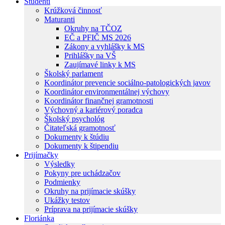
Študenti
Krúžková činnosť
Maturanti
Okruhy na TČOZ
EČ a PFIČ MS 2026
Zákony a vyhlášky k MS
Prihlášky na VŠ
Zaujímavé linky k MS
Školský parlament
Koordinátor prevencie sociálno-patologických javov
Koordinátor environmentálnej výchovy
Koordinátor finančnej gramotnosti
Výchovný a kariérový poradca
Školský psychológ
Čitateľská gramotnosť
Dokumenty k štúdiu
Dokumenty k štipendiu
Prijímačky
Výsledky
Pokyny pre uchádzačov
Podmienky
Okruhy na prijímacie skúšky
Ukážky testov
Príprava na prijímacie skúšky
Floriánka