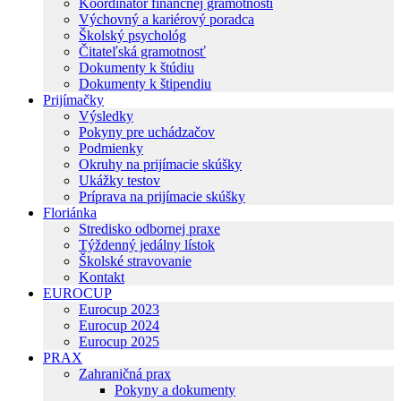
Koordinátor finančnej gramotnosti
Výchovný a kariérový poradca
Školský psychológ
Čitateľská gramotnosť
Dokumenty k štúdiu
Dokumenty k štipendiu
Prijímačky
Výsledky
Pokyny pre uchádzačov
Podmienky
Okruhy na prijímacie skúšky
Ukážky testov
Príprava na prijímacie skúšky
Floriánka
Stredisko odbornej praxe
Týždenný jedálny lístok
Školské stravovanie
Kontakt
EUROCUP
Eurocup 2023
Eurocup 2024
Eurocup 2025
PRAX
Zahraničná prax
Pokyny a dokumenty