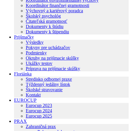
Koordinátor environmentálnej výchovy
Koordinátor finančnej gramotnosti
Výchovný a kariérový poradca
Školský psychológ
Čitateľská gramotnosť
Dokumenty k štúdiu
Dokumenty k štipendiu
Prijímačky
Výsledky
Pokyny pre uchádzačov
Podmienky
Okruhy na prijímacie skúšky
Ukážky testov
Príprava na prijímacie skúšky
Floriánka
Stredisko odbornej praxe
Týždenný jedálny lístok
Školské stravovanie
Kontakt
EUROCUP
Eurocup 2023
Eurocup 2024
Eurocup 2025
PRAX
Zahraničná prax