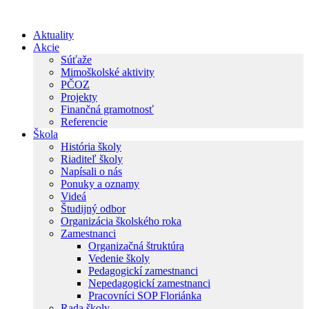
Preskočiť
na
Aktuality
obsah
Akcie
Súťaže
Mimoškolské aktivity
PČOZ
Projekty
Finančná gramotnosť
Referencie
Škola
História školy
Riaditeľ školy
Napísali o nás
Ponuky a oznamy
Videá
Študijný odbor
Organizácia školského roka
Zamestnanci
Organizačná štruktúra
Vedenie školy
Pedagogickí zamestnanci
Nepedagogickí zamestnanci
Pracovníci SOP Floriánka
Rada školy